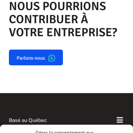
NOUS POURRIONS
CONTRIBUER À
VOTRE ENTREPRISE?
Parlons-nous
Basé au Québec
Togg
Navi
Gérer le consentement aux